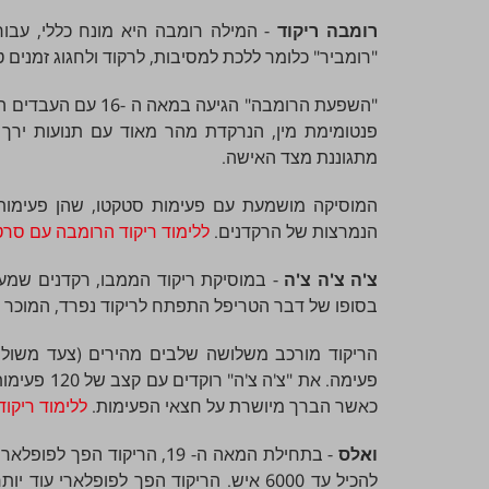
רומבה ריקוד
- המילה רומבה היא מונח כללי, עבור
"רומביר" כלומר ללכת למסיבות, לרקוד ולחגוג זמנים ט
"השפעת הרומבה" הגי
פנטומימת מין, הנרקדת מהר מאוד עם תנועות ירך 
מתגוננת מצד האישה.
המוסיקה מושמעת עם פעימות סטקטו, שהן פעימות 
הנמרצות של הרקדנים.
ללימוד ריקוד הרומבה עם סרטו
צ'ה צ'ה צ'ה
- במוסיקת ריקוד הממבו, רקדנים שמעו 
בסופו של דבר הטריפל התפתח לריקוד נפרד, המוכר כיום
הריקוד מורכב משלושה שלבים מהירים (צעד משולש 
פעימה. את 
כאשר הברך מיושרת על חצאי הפעימות.
ללימוד ריקוד
ואלס
- בתחילת המאה ה- 19, הריקוד
להכיל עד 6000 איש. הריקוד הפך לפופלארי