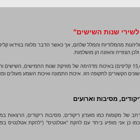
ליהנות מהמלודיות והמלל שלהם, אך כאשר הדבר מלווה בווידאו קלי
לכן הצפייה והאזנה הן מושלמות.
יש לנו את אוסף הקליפים העשיר והמגוון ביותר (15,000 קליפים) באיכות מדהימה של מוזיקת שנות החמישים, השי
שונים הקשורים לתקופה הזו. איכות התמונה ואיכות השמע מעולים ו
יקודים, מסיבות וארועים
 רחב של מקומות כמו מועדון ריקודים, מסיבות ריקודים, הרצאות במו
 כמו כן אני מופיע ביחד עם להקת "אטלנטיס" ("להקת אטלנטיס בפי