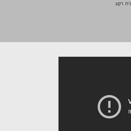
ית, מקרן וידאו, מסך ענק (2.3 מ' / 2.3 מ') ותאורת רקע