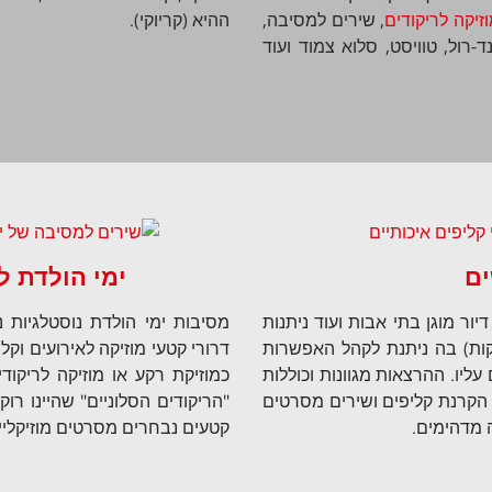
זיקה לריקודים
, שירים למסיבה,
ההיא (קריוקי).
-רול, טוויסט, סלוא צמוד ועוד
ים
ימי הולדת ל
ור מוגן בתי אבות ועוד ניתנות
מסיבות ימי הולדת נוסטלגיות נ
חת בתוספת תוכנית כבקשתך (של כ- 15 דקות) בה ניתנת לקהל האפשרות
יו. ההרצאות מגוונות וכוללות
כמוזיקת רקע או מוזיקה לריקו
 הקרנת קליפים ושירים מסרטים
"הריקודים הסלוניים" שהיינו רו
ה מדהימים.
קטעים נבחרים מסרטים מוזיקליים