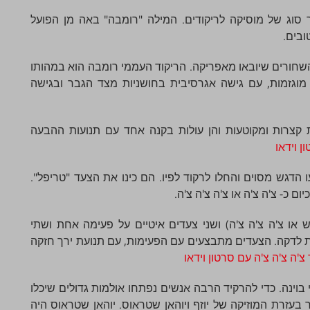
 סוג של מוסיקה לריקודים. המילה "רומבה" באה מן הפועל
ובים.
עה במאה ה -16 עם העבדים השחורים שיובאו מאפריקה. הריקוד העממי רומבה הוא במהותו
מוגזמות, עם גישה אגרסיבית בחושניות מצד הגבר ובגישה
קצרות ומקוטעות והן עולות בקנה אחד עם תנועות ההבעה
ן וידאו
הדגש מסוים והחלו לרקוד לפיו. הם כינו את הצעד "טריפל".
 כ- צ'ה צ'ה או צ'ה צ'ה צ'ה.
או צ'ה צ'ה צ'ה) ושני צעדים איטיים על פעימה אחת ושתי
"צ'ה צ'ה" רוקדים עם קצב של 120 פעימות לדקה. הצעדים מתבצעים עם הפעימות, עם תנועת ירך חזקה
 צ'ה צ'ה צ'ה עם סרטון וידאו
 הפך לפופלארי בוינה. כדי להרקיד הרבה אנשים נפתחו אולמות גדולים שיכלו
 עוד יותר בעזרת המוזיקה של יוזף ויוהאן שטראוס. יוהאן שטראוס היה