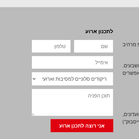
לתכנון ארוע
שם
טלפון
פ מרהיב
אימייל
שים והשבעים.
מאפשרים
נושא
תוכן
הפניה
עדונים,
יסבוק")
אני רוצה לתכנן ארוע