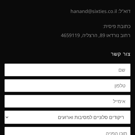
דוא"ל: hanand@sixties.co.il
כתובת פיסית:
רחוב נורדאו 89, הרצליה, 4659119
צור קשר
שם
טלפון
אימייל
נושא
תוכן
הפניה