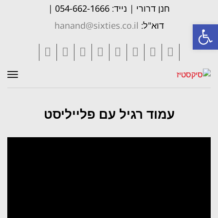
חנן דרורי | נייד: 054-662-1666 |
פתח סרגל נגישות
דוא"ל:
hanand@sixties.co.il
Tumblr
Vimeo
Pinterest
LinkedIn
YouTube
Google+
Twitter
Facebook
תפר
עמוד רגיל עם פלייליסט