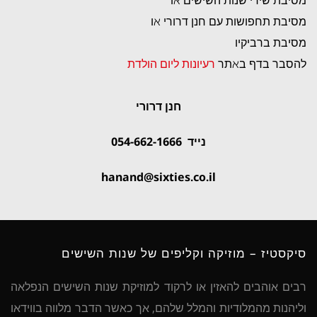
מסיבת שירי שנות השישים או
מסיבת תחפושות עם חנן דרורי או
מסיבת ברביקיו
להסבר בדף באתר
רעיונות ליום הולדת
חנן דרורי
נייד 054-662-1666
hanand@sixties.co.il
סיקסטיז – מוזיקה וקליפים של שנות השישים
רבים אוהבים להאזין או לרקוד למוזיקת שנות השישים הנפלאה
וליהנות מהמלודיות והמלל שלהם, אך כאשר הדבר מלווה בווידאו