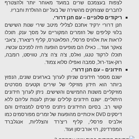
לצפות בעצמכם שרים במועד מאוחר יותר ולהצטרף
לחברים שצוחקים מהשירה של בעל יום ההולדת וחבריו.
ריקודים סלוניים – עם חנן דרורי.
חנן דרורי ירקיד אתכם לצלילי מיטב שירי שנות השישים
בלווי קליפים של הזמרים המקוריים על מסך ענק. תוכלו
לראות את אלוויס פרסלי, הפלאטרס, קליף ריצארד, צ'אבי
צאקר ועוד… כאילו הם מופיעים הופעה חיה לפניכם עכשיו.
תוכלו לרקוד טנגו, ואלס, צ'ה צ'ה צ'ה, טוויסט, רומבה,
רוק-אנד-רול, סמבה ואפילו סלוא צמוד.
חידונים – עם חנן דרורי.
ישנם מספר חידונים שניתן לערוך בארועים שונים, הנפוץ
ביותר הוא חידון מוזיקלי של שירים וקטעים מסרטים
מוזיקליים משנות החמישים והשישים. ניתן לערוך חידונים
היתוליים. ישנם חידונים קלילים שניתן לענות עליהם ללא
קושי רב. בסיום החידונים ניתנים פרסים למנצחים והם
דיסקים DVD איכותיים מהופעות של זמרים מפורסמים כמו
אלביס פרסלי, קליף ריצ'רד והצלליות, אנגלברד
המפרדינק, רוי אורביסון ועוד.