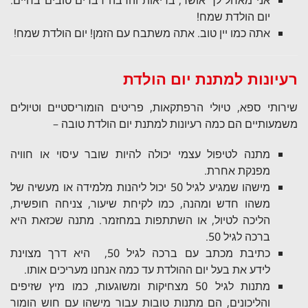
אני מאחל לך אושר, בריאות והרבה דברים טובים בחיים.
יום הולדת שמח!
אתה כמו יין טוב. אתה משתבח עם הזמן! יום הולדת שמח!
רעיונות למתנת יום הולדת
שירותי ספא, טיולי הרפתקאות, פריטים הומוריסטיים וטיולים
משמעותיים הם כמה רעיונות למתנת יום הולדת טובה –
מתנה לטיפול עצמי יכולה להיות שובר עיסוי או חוויה
מפנקת אחרת.
מישהו שמגיע לגיל 50 יכול ליהנות מלמידה או מעשיה של
משהו חדש ומהנה, כמו לקיחת שיעור, צניחה חופשית,
הליכה לטיול, או השתתפות במחזמר. מתנה שכזאת היא
ברכה לגיל 50.
כתיבת מכתב עם ברכה לגיל 50, היא דרך מצוינת
לידע את בעל יום ההולדת עד כמה אנחנו מעריכים אותו.
מתנות לגיל 50 מצחיקות ומשוגעות, כמו מיץ שזיפים
והליכונים, הם מתנות טובות עבור מישהו עם חוש הומור