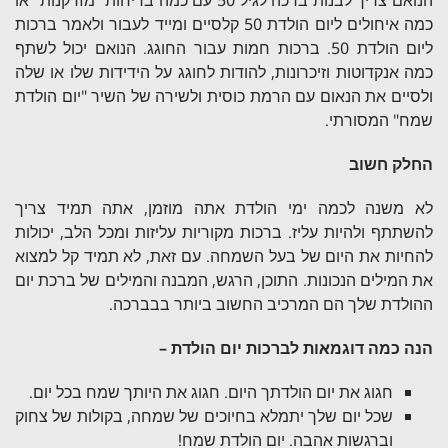
הנואם צריך לבנות ברכה לגיל 50 עם כמה בדיחות "מזדקנות" או
כמה איחולים ליום הולדת 50 קלסיים ומייד לעבור ולאמר ברכות
ליום הולדת 50. ברכות חמות עבור החוגג. הנואם יכול לשתף
כמה אנקדוטות וזיכרונות, להודות לחוגג על הידידות שלו או שלה
ולסיים את הנאום עם הרמת כוסית ולשירה של השיר "יום הולדת
שמח" המסורתי.
החלק חשוב
לא משנה לכמה ימי הולדת אתה מוזמן, אתה תמיד צריך
להשתתף ולהיות עליז. ברכות מקוריות עליזות ומכל הלב, יכולות
להחיות את היום של בעל השמחה. עם זאת, לא תמיד קל למצוא
את המילים הנכונות. התוכן, הרגש, המבנה והמילים של ברכת יום
ההולדת שלך הם המרכיב החשוב ביותר בבברכה.
הנה כמה דוגמאות לברכות יום הולדת –
חגוג את יום הולדתך היום. חגוג את היותך שמח בכל יום.
שכל יום שלך יתמלא בחיוכים של שמחה, בקולות של צחוק
וברגשות אהבה. יום הולדת שמח!