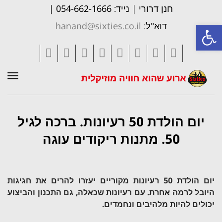
חנן דרורי | נייד: 054-662-1666 |
פתח סרגל נגישות
דוא"ל:
hanand@sixties.co.il
Tumblr
Vimeo
Pinterest
LinkedIn
YouTube
Google+
Twitter
Facebook
תפר
יום הולדת 50 רעיונות. ברכה לגיל
50. מתנות ריקודים עוגה
יום הולדת 50 רעיונות מקוריים יעזרו להרים את חגיגות
היובל לרמה אחרת. עם רעיונות שכאלה, גם התכנון והביצוע
יכולים להיות מלהיבים ונחמדים.