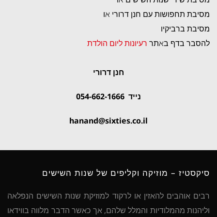
מסיבת תחפושות עם חנן דרורי או
מסיבת ברביקיו
להסבר בדף באתר
רעיונות ליום הולדת
חנן דרורי
נייד 054-662-1666
hanand@sixties.co.il
סיקסטיז – מוזיקה וקליפים של שנות השישים
רבים אוהבים להאזין או לרקוד למוזיקת שנות השישים הנפלאה
וליהנות מהמלודיות והמלל שלהם, אך כאשר הדבר מלווה בווידאו