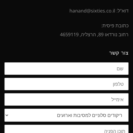
דוא"ל: hanand@sixties.co.il
כתובת פיסית:
רחוב נורדאו 89, הרצליה, 4659119
צור קשר
שם
טלפון
אימייל
נושא
תוכן
הפניה