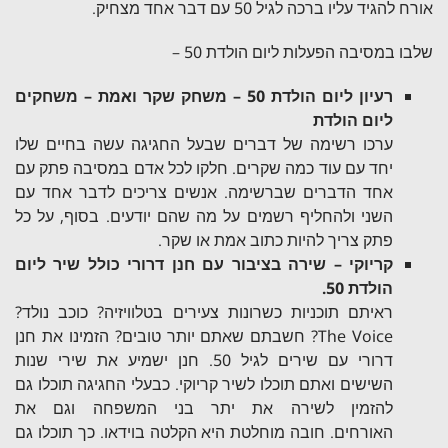
אורח להגיד עליו ברכה לגיל 50 עם דבר אחד מצחיק.
שלבו במסיבה הפעלות ליום הולדת 50 –
רעיון ליום הולדת 50 – משחק שקר ואמת – משחקים
ליום הולדת
ערכו רשימה של דברים שבעל החגיגה עשה בחיים שלו
יחד עם עוד כמה שקרים. חלקו לכל אדם במסיבה פתק עם
אחד הדברים שברשימה. אנשים צריכים לדבר אחד עם
השני ולהחליף רשמים על מה שהם יודעים. בסוף, על כל
פתק צריך להיות כתוב אמת או שקר.
קריוקי – שירה בציבור עם חנן דרורי כולל שיר ליום
הולדת 50.
ראיתם תוכניות כשרונות צעירים בטלוויזיה? כוכב נולד?
The Voice? חשבתם שאתם יותר טובים? הזמינו את חנן
דרורי עם שירים לגיל 50. חנן ישמיע את שירי שנות
השישים ואתם תוכלו לשיר קריוקי. כבעלי החגיגה תוכלו גם
להזמין לשירה את יתר בני המשפחה וגם את
האורחים. חובה מוחלטת היא הקלטה בוידאו. כך תוכלו גם