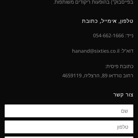
בפייסבוק") בהופעות ריקודים משותפות.
טלפון, אימייל, כתובת
נייד: 054-662-1666
דוא"ל: hanand@sixties.co.il
כתובת פיסית:
רחוב נורדאו 89, הרצליה, 4659119
צור קשר
שם
טלפון