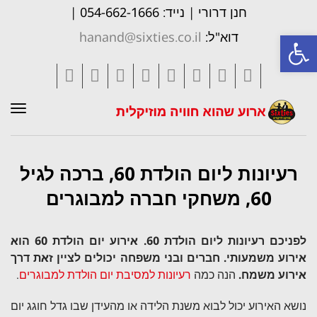
חנן דרורי | נייד: 054-662-1666 |
פתח סרגל נגישות
דוא"ל:
hanand@sixties.co.il
Tumblr
Vimeo
Pinterest
LinkedIn
YouTube
Google+
Twitter
Facebook
תפר
רעיונות ליום הולדת 60, ברכה לגיל
60, משחקי חברה למבוגרים
לפניכם רעיונות ליום הולדת 60. אירוע יום הולדת 60 הוא
אירוע משמעותי. חברים ובני משפחה יכולים לציין זאת דרך
אירוע משמח.
הנה כמה
רעיונות למסיבת יום הולדת למבוגרים
.
נושא האירוע יכול לבוא משנת הלידה או מהעידן שבו גדל חוגג יום