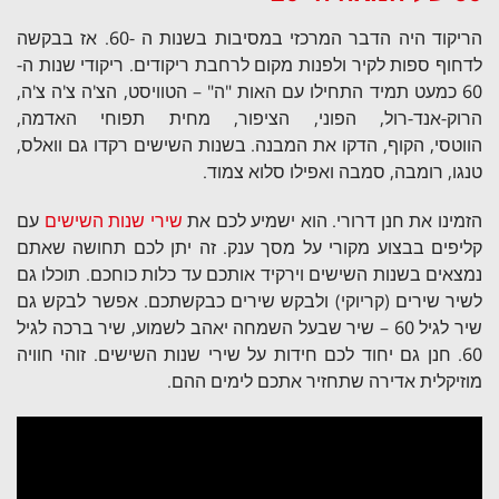
הריקוד היה הדבר המרכזי במסיבות בשנות ה -60. אז בבקשה
לדחוף ספות לקיר ולפנות מקום לרחבת ריקודים. ריקודי שנות ה-
60 כמעט תמיד התחילו עם האות "ה" – הטוויסט, הצ'ה צ'ה צ'ה,
הרוק-אנד-רול, הפוני, הציפור, מחית תפוחי האדמה,
הווטסי, הקוף, הדקו את המבנה. בשנות השישים רקדו גם וואלס,
טנגו, רומבה, סמבה ואפילו סלוא צמוד.
הזמינו את חנן דרורי. הוא ישמיע לכם את
שירי שנות השישים
עם
קליפים בבצוע מקורי על מסך ענק. זה יתן לכם תחושה שאתם
נמצאים בשנות השישים וירקיד אותכם עד כלות כוחכם. תוכלו גם
לשיר שירים (קריוקי) ולבקש שירים כבקשתכם. אפשר לבקש גם
שיר לגיל 60 – שיר שבעל השמחה יאהב לשמוע, שיר ברכה לגיל
60. חנן גם יחוד לכם חידות על שירי שנות השישים. זוהי חוויה
מוזיקלית אדירה שתחזיר אתכם לימים ההם.